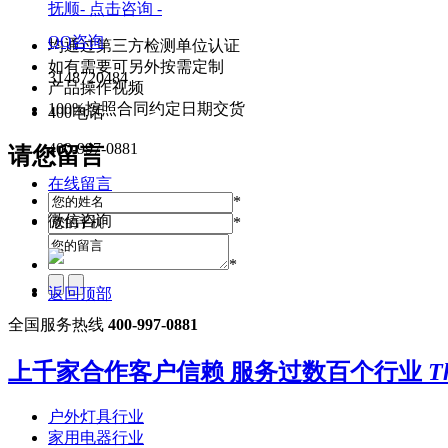
抚顺- 点击咨询 -
QQ咨询
均通过第三方检测单位认证
如有需要可另外按需定制
3148720484
产品操作视频
100%按照合同约定日期交货
400电话
400-997-0881
请您留言
在线留言
*
微信咨询
*
*
返回顶部
全国服务热线
400-997-0881
上千家合作客户信赖 服务过数百个行业
T
户外灯具行业
家用电器行业