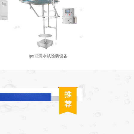
ipx12滴水试验装设备
推
荐