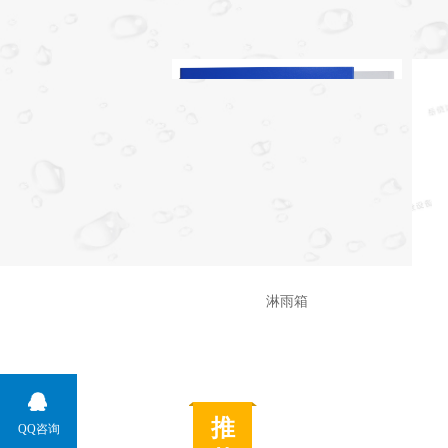
淋雨箱
3148720484
推
QQ咨询