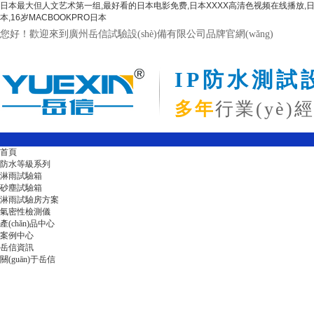
日本最大但人文艺术第一组,最好看的日本电影免费,日本XXXX高清色视频在线播放,日本
本,16岁MACBOOKPRO日本
您好！歡迎來到廣州岳信試驗設(shè)備有限公司品牌官網(wǎng)
IP防水測試設
多年
行業(yè)經
首頁
防水等級系列
淋雨試驗箱
砂塵試驗箱
淋雨試驗房方案
氣密性檢測儀
產(chǎn)品中心
案例中心
岳信資訊
關(guān)于岳信