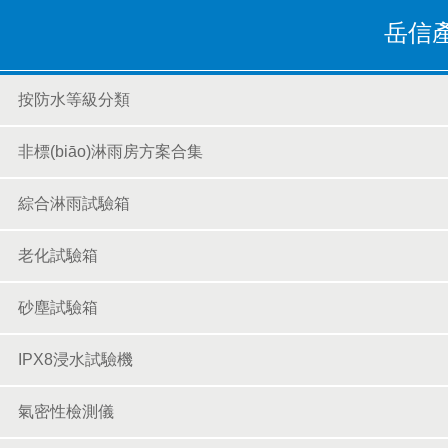
岳信產
位置：
按防水等級分類
非標(biāo)淋雨房方案合集
綜合淋雨試驗箱
老化試驗箱
砂塵試驗箱
IPX8浸水試驗機
氣密性檢測儀