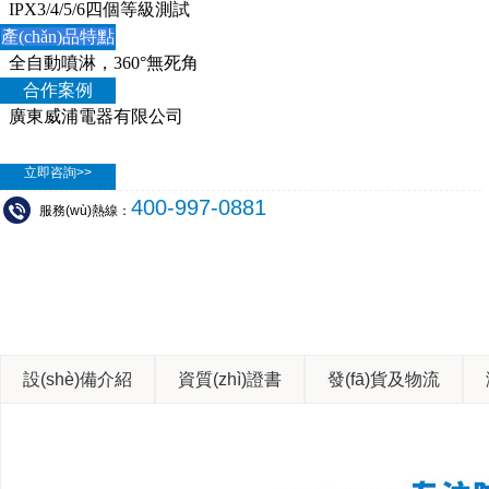
IPX3/4/5/6四個等級測試
產(chǎn)品特點
全自動噴淋，360°無死角
合作案例
廣東威浦電器有限公司
立即咨詢>>
400-997-0881
服務(wù)熱線：
設(shè)備介紹
資質(zhì)證書
發(fā)貨及物流