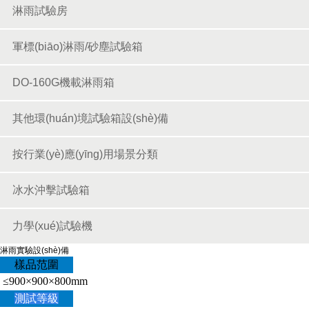
淋雨試驗房
軍標(biāo)淋雨/砂塵試驗箱
DO-160G機載淋雨箱
其他環(huán)境試驗箱設(shè)備
按行業(yè)應(yīng)用場景分類
冰水沖擊試驗箱
力學(xué)試驗機
淋雨實驗設(shè)備
樣品范圍
≤900×900×800mm
測試等級