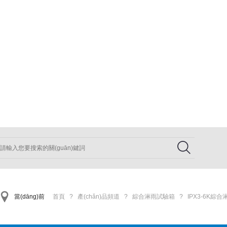
熱門搜索產(chǎn)品：
防塵試驗箱
耐塵試驗箱
防水測試裝置
IP防水測試設(s
當(dāng)前
首頁
?
產(chǎn)品頻道
?
綜合淋雨試驗箱
?
IPX3-6K綜